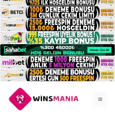
İçeriğe
atla
Menü