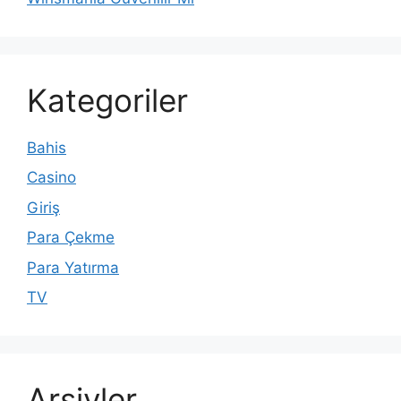
Kategoriler
Bahis
Casino
Giriş
Para Çekme
Para Yatırma
TV
Arşivler