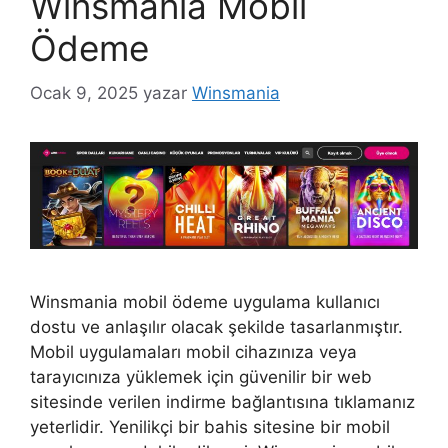
Winsmania Mobil
Ödeme
Ocak 9, 2025
yazar
Winsmania
Winsmania mobil ödeme uygulama kullanıcı
dostu ve anlaşılır olacak şekilde tasarlanmıştır.
Mobil uygulamaları mobil cihazınıza veya
tarayıcınıza yüklemek için güvenilir bir web
sitesinde verilen indirme bağlantısına tıklamanız
yeterlidir. Yenilikçi bir bahis sitesine bir mobil