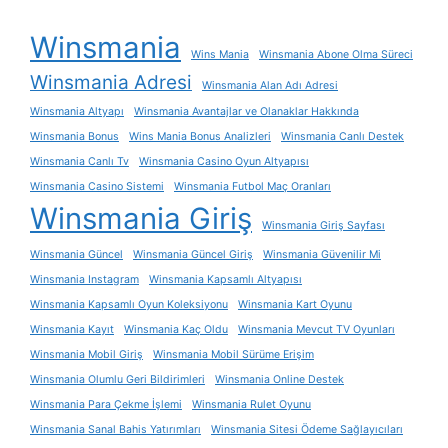
Winsmania
Wins Mania
Winsmania Abone Olma Süreci
Winsmania Adresi
Winsmania Alan Adı Adresi
Winsmania Altyapı
Winsmania Avantajlar ve Olanaklar Hakkında
Winsmania Bonus
Wins Mania Bonus Analizleri
Winsmania Canlı Destek
Winsmania Canlı Tv
Winsmania Casino Oyun Altyapısı
Winsmania Casino Sistemi
Winsmania Futbol Maç Oranları
Winsmania Giriş
Winsmania Giriş Sayfası
Winsmania Güncel
Winsmania Güncel Giriş
Winsmania Güvenilir Mi
Winsmania Instagram
Winsmania Kapsamlı Altyapısı
Winsmania Kapsamlı Oyun Koleksiyonu
Winsmania Kart Oyunu
Winsmania Kayıt
Winsmania Kaç Oldu
Winsmania Mevcut TV Oyunları
Winsmania Mobil Giriş
Winsmania Mobil Sürüme Erişim
Winsmania Olumlu Geri Bildirimleri
Winsmania Online Destek
Winsmania Para Çekme İşlemi
Winsmania Rulet Oyunu
Winsmania Sanal Bahis Yatırımları
Winsmania Sitesi Ödeme Sağlayıcıları