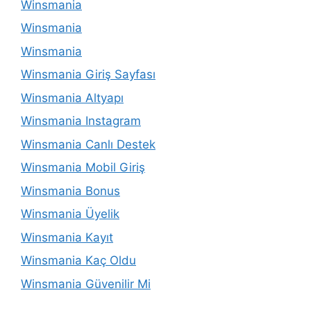
Winsmania
Winsmania
Winsmania
Winsmania Giriş Sayfası
Winsmania Altyapı
Winsmania Instagram
Winsmania Canlı Destek
Winsmania Mobil Giriş
Winsmania Bonus
Winsmania Üyelik
Winsmania Kayıt
Winsmania Kaç Oldu
Winsmania Güvenilir Mi