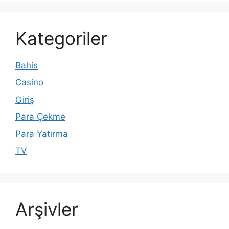
Kategoriler
Bahis
Casino
Giriş
Para Çekme
Para Yatırma
TV
Arşivler