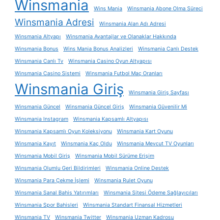
Winsmania
Wins Mania
Winsmania Abone Olma Süreci
Winsmania Adresi
Winsmania Alan Adı Adresi
Winsmania Altyapı
Winsmania Avantajlar ve Olanaklar Hakkında
Winsmania Bonus
Wins Mania Bonus Analizleri
Winsmania Canlı Destek
Winsmania Canlı Tv
Winsmania Casino Oyun Altyapısı
Winsmania Casino Sistemi
Winsmania Futbol Maç Oranları
Winsmania Giriş
Winsmania Giriş Sayfası
Winsmania Güncel
Winsmania Güncel Giriş
Winsmania Güvenilir Mi
Winsmania Instagram
Winsmania Kapsamlı Altyapısı
Winsmania Kapsamlı Oyun Koleksiyonu
Winsmania Kart Oyunu
Winsmania Kayıt
Winsmania Kaç Oldu
Winsmania Mevcut TV Oyunları
Winsmania Mobil Giriş
Winsmania Mobil Sürüme Erişim
Winsmania Olumlu Geri Bildirimleri
Winsmania Online Destek
Winsmania Para Çekme İşlemi
Winsmania Rulet Oyunu
Winsmania Sanal Bahis Yatırımları
Winsmania Sitesi Ödeme Sağlayıcıları
Winsmania Spor Bahisleri
Winsmania Standart Finansal Hizmetleri
Winsmania TV
Winsmania Twitter
Winsmania Uzman Kadrosu