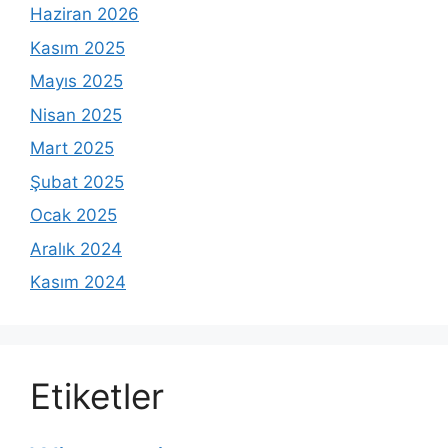
Haziran 2026
Kasım 2025
Mayıs 2025
Nisan 2025
Mart 2025
Şubat 2025
Ocak 2025
Aralık 2024
Kasım 2024
Etiketler