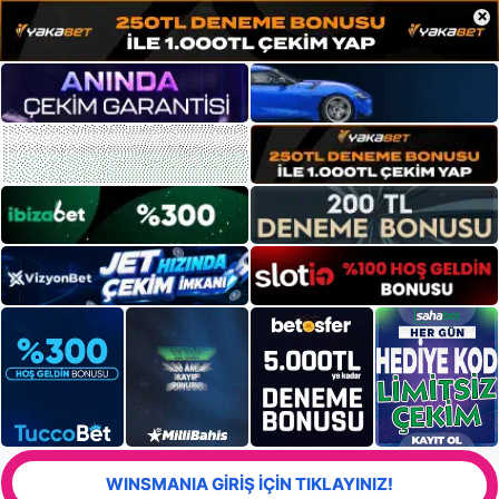
×
WINSMANIA GİRİŞ İÇİN TIKLAYINIZ!