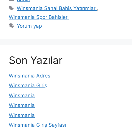
Etiketler
Winsmania Sanal Bahis Yatırımları
,
Winsmania Spor Bahisleri
Yorum yap
Son Yazılar
Winsmania Adresi
Winsmania Giriş
Winsmania
Winsmania
Winsmania
Winsmania Giriş Sayfası