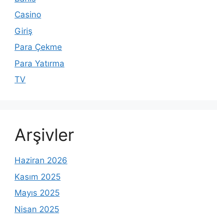
Casino
Giriş
Para Çekme
Para Yatırma
TV
Arşivler
Haziran 2026
Kasım 2025
Mayıs 2025
Nisan 2025