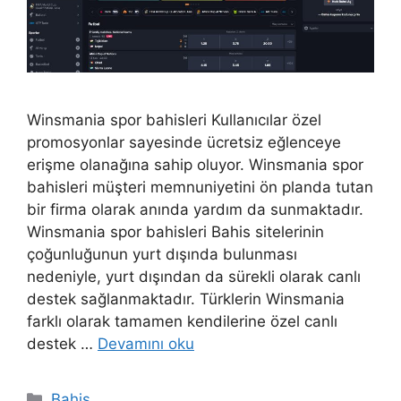
Winsmania spor bahisleri Kullanıcılar özel
promosyonlar sayesinde ücretsiz eğlenceye
erişme olanağına sahip oluyor. Winsmania spor
bahisleri müşteri memnuniyetini ön planda tutan
bir firma olarak anında yardım da sunmaktadır.
Winsmania spor bahisleri Bahis sitelerinin
çoğunluğunun yurt dışında bulunması
nedeniyle, yurt dışından da sürekli olarak canlı
destek sağlanmaktadır. Türklerin Winsmania
farklı olarak tamamen kendilerine özel canlı
destek …
Devamını oku
Kategoriler
Bahis