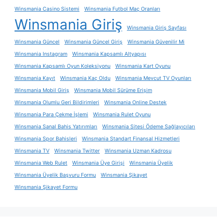
Winsmania Casino Sistemi
Winsmania Futbol Maç Oranları
Winsmania Giriş
Winsmania Giriş Sayfası
Winsmania Güncel
Winsmania Güncel Giriş
Winsmania Güvenilir Mi
Winsmania Instagram
Winsmania Kapsamlı Altyapısı
Winsmania Kapsamlı Oyun Koleksiyonu
Winsmania Kart Oyunu
Winsmania Kayıt
Winsmania Kaç Oldu
Winsmania Mevcut TV Oyunları
Winsmania Mobil Giriş
Winsmania Mobil Sürüme Erişim
Winsmania Olumlu Geri Bildirimleri
Winsmania Online Destek
Winsmania Para Çekme İşlemi
Winsmania Rulet Oyunu
Winsmania Sanal Bahis Yatırımları
Winsmania Sitesi Ödeme Sağlayıcıları
Winsmania Spor Bahisleri
Winsmania Standart Finansal Hizmetleri
Winsmania TV
Winsmania Twitter
Winsmania Uzman Kadrosu
Winsmania Web Rulet
Winsmania Üye Girişi
Winsmania Üyelik
Winsmania Üyelik Başvuru Formu
Winsmania Şikayet
Winsmania Şikayet Formu