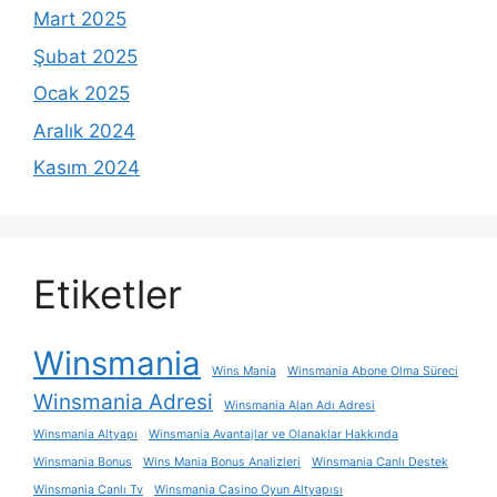
Mart 2025
Şubat 2025
Ocak 2025
Aralık 2024
Kasım 2024
Etiketler
Winsmania
Wins Mania
Winsmania Abone Olma Süreci
Winsmania Adresi
Winsmania Alan Adı Adresi
Winsmania Altyapı
Winsmania Avantajlar ve Olanaklar Hakkında
Winsmania Bonus
Wins Mania Bonus Analizleri
Winsmania Canlı Destek
Winsmania Canlı Tv
Winsmania Casino Oyun Altyapısı