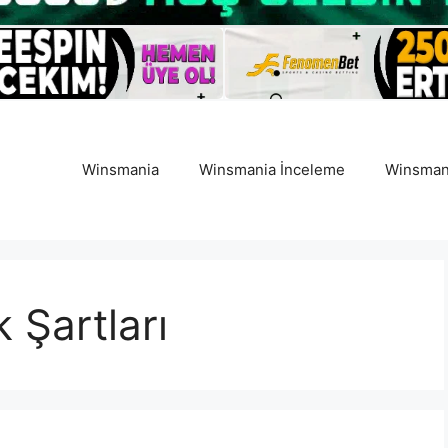
Winsmania
Winsmania İnceleme
Winsmani
 Şartları