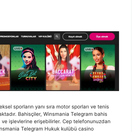
m
sel sporların yanı sıra motor sporları ve tenis
ktadır. Bahisçiler, Winsmania Telegram bahis
ve işlevlerine erişebilirler. Cep telefonunuzdan
 Winsmania Telegram Hukuk kulübü casino