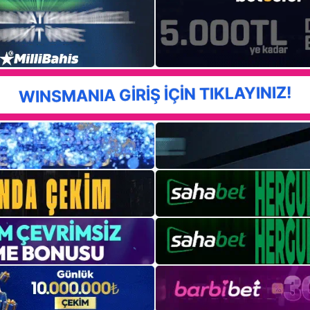
WINSMANIA GİRİŞ İÇİN TIKLAYINIZ!