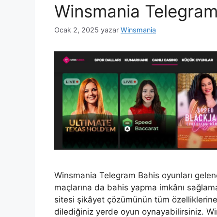
Winsmania Telegra
Ocak 2, 2025
yazar
Winsmania
Winsmania Telegram Bahis oyunları gelenek
maçlarına da bahis yapma imkânı sağlama
sitesi şikâyet çözümünün tüm özelliklerine 
dilediğiniz yerde oyun oynayabilirsiniz.