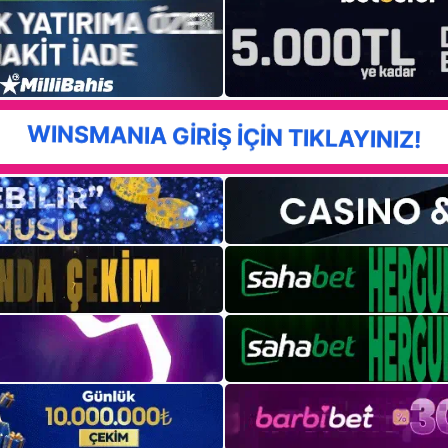
WINSMANIA GİRİŞ İÇİN TIKLAYINIZ!