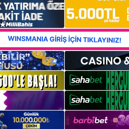
WINSMANIA GİRİŞ İÇİN TIKLAYINIZ!